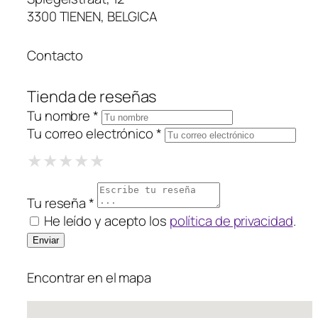
3300 TIENEN, BELGICA
Contacto
Tienda de reseñas
Tu nombre *
Tu correo electrónico *
1 Star
2 Stars
3 Stars
4 Stars
5 Stars
★
★
★
★
★
★
★
★
★
★
★
★
★
★
★
Tu reseña *
He leído y acepto los
política de privacidad
.
Encontrar en el mapa