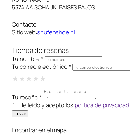
5374 AA SCHAIJK, PAISES BAJOS
Contacto
Sitio web:
snufenshoe.nl
Tienda de reseñas
Tu nombre *
Tu correo electrónico *
1 Star
2 Stars
3 Stars
4 Stars
5 Stars
★
★
★
★
★
★
★
★
★
★
★
★
★
★
★
Tu reseña *
He leído y acepto los
política de privacidad
.
Encontrar en el mapa