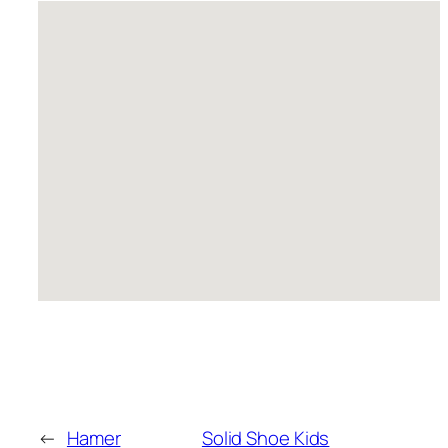
←
Hamer
Solid Shoe Kids