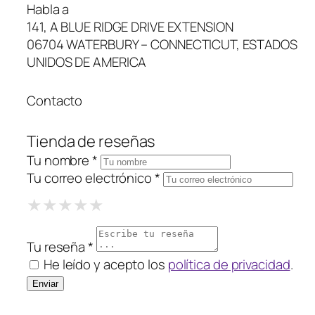
Habla a
141, A BLUE RIDGE DRIVE EXTENSION
06704 WATERBURY – CONNECTICUT, ESTADOS
UNIDOS DE AMERICA
Contacto
Tienda de reseñas
Tu nombre *
Tu correo electrónico *
1 Star
2 Stars
3 Stars
4 Stars
5 Stars
★
★
★
★
★
★
★
★
★
★
★
★
★
★
★
Tu reseña *
He leído y acepto los
política de privacidad
.