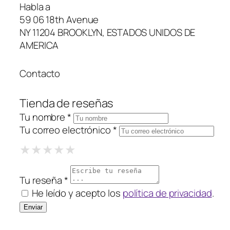
Habla a
59 06 18th Avenue
NY 11204 BROOKLYN, ESTADOS UNIDOS DE
AMERICA
Contacto
Tienda de reseñas
Tu nombre *
Tu correo electrónico *
1 Star
2 Stars
3 Stars
4 Stars
5 Stars
★
★
★
★
★
★
★
★
★
★
★
★
★
★
★
Tu reseña *
He leído y acepto los
política de privacidad
.