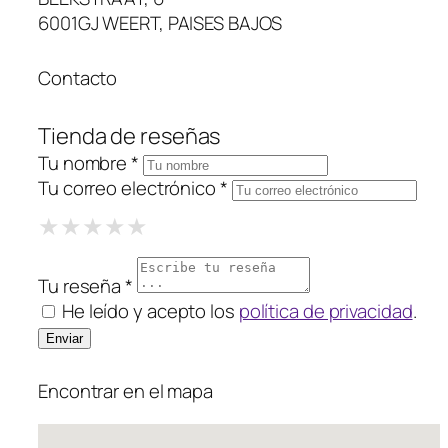
6001GJ WEERT, PAISES BAJOS
Contacto
Tienda de reseñas
Tu nombre *
Tu correo electrónico *
1 Star
2 Stars
3 Stars
4 Stars
5 Stars
★
★
★
★
★
★
★
★
★
★
★
★
★
★
★
Tu reseña *
He leído y acepto los
política de privacidad
.
Encontrar en el mapa