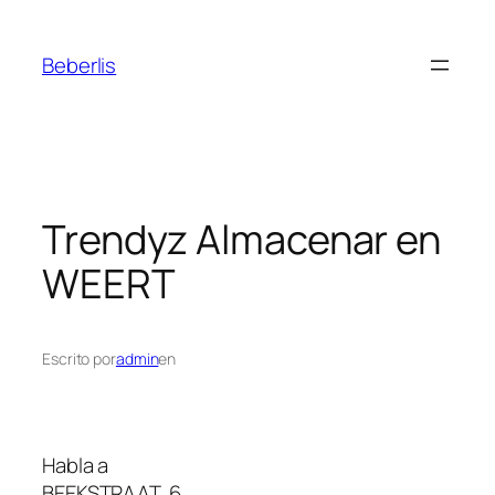
Beberlis
Trendyz
Almacenar en
WEERT
Escrito por
admin
en
Habla a
BEEKSTRAAT, 6