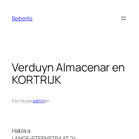
Beberlis
Verduyn
Almacenar en
KORTRIJK
Escrito por
admin
en
Habla a
LANGE-STEENSTRAAT 24