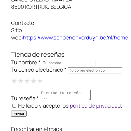
8500 KORTRIJK, BELGICA
Contacto
Sitio
web:
https://www.schoenenverduyn.be/nl/home
Tienda de reseñas
Tu nombre *
Tu correo electrónico *
1 Star
2 Stars
3 Stars
4 Stars
5 Stars
★
★
★
★
★
★
★
★
★
★
★
★
★
★
★
Tu reseña *
He leído y acepto los
política de privacidad
.
Encontrar en el mapa