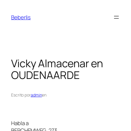
Beberlis
Vicky
Almacenar en
OUDENAARDE
Escrito por
admin
en
Habla a
BERCHEMWEG, 273