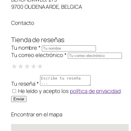
9700 OUDENAARDE, BELGICA
Contacto
Tienda de reseñas
Tu nombre *
Tu correo electrónico *
1 Star
2 Stars
3 Stars
4 Stars
5 Stars
★
★
★
★
★
★
★
★
★
★
★
★
★
★
★
Tu reseña *
He leído y acepto los
política de privacidad
.
Encontrar en el mapa