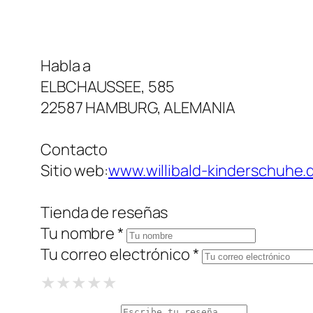
Habla a
ELBCHAUSSEE, 585
22587 HAMBURG, ALEMANIA
Contacto
Sitio web:
www.willibald-kinderschuhe.
Tienda de reseñas
Tu nombre *
Tu correo electrónico *
1 Star
2 Stars
3 Stars
4 Stars
5 Stars
★
★
★
★
★
★
★
★
★
★
★
★
★
★
★