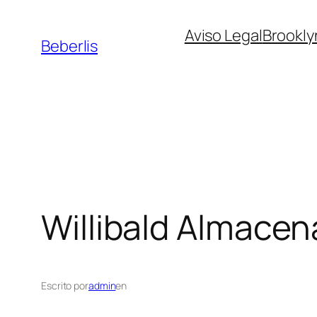
Aviso Legal
Brookly
Beberlis
Willibald
Almacen
Escrito por
admin
en