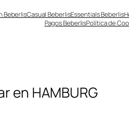
n Beberlis
Casual Beberlis
Essentials Beberlis
H
Pagos Beberlis
Política de Coo
ar en HAMBURG