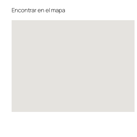
Encontrar en el mapa