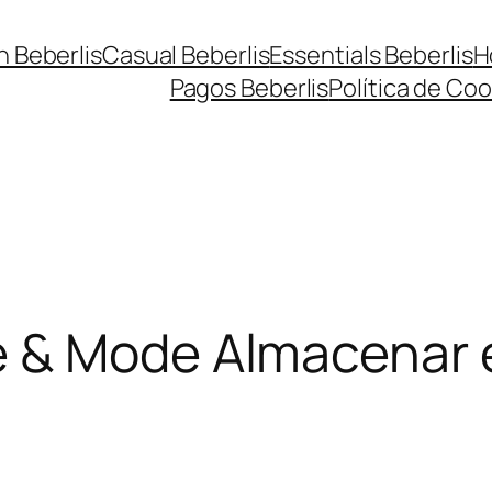
n Beberlis
Casual Beberlis
Essentials Beberlis
H
Pagos Beberlis
Política de Coo
e & Mode
Almacenar 