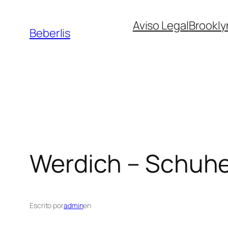
Aviso Legal
Brookly
Beberlis
Werdich – Schuh
Escrito por
admin
en