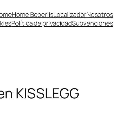
ome
Home Beberlis
Localizador
Nosotros
kies
Política de privacidad
Subvenciones
en KISSLEGG