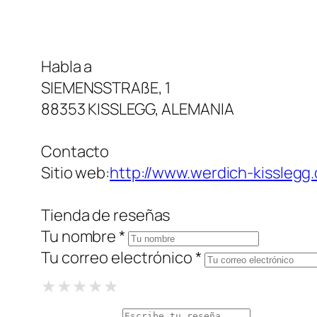
Habla a
SIEMENSSTRAßE, 1
88353 KISSLEGG, ALEMANIA
Contacto
Sitio web:
http://www.werdich-kisslegg
Tienda de reseñas
Tu nombre *
Tu correo electrónico *
1 Star
2 Stars
3 Stars
4 Stars
5 Stars
★
★
★
★
★
★
★
★
★
★
★
★
★
★
★