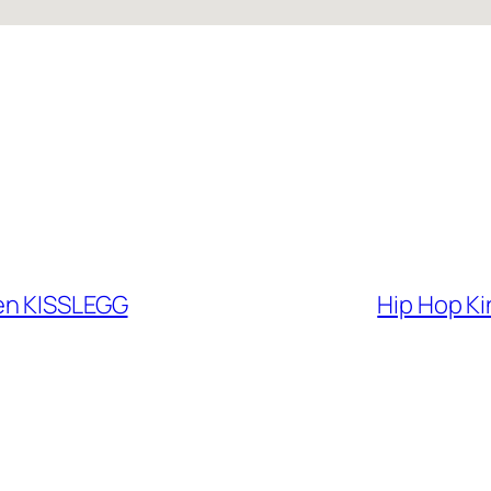
en KISSLEGG
Hip Hop K