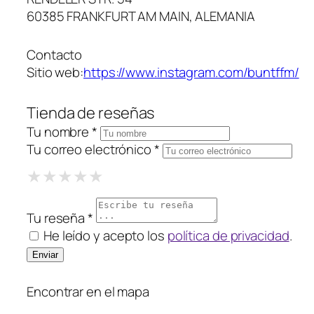
60385 FRANKFURT AM MAIN, ALEMANIA
Contacto
Sitio web:
https://www.instagram.com/buntffm/
Tienda de reseñas
Tu nombre *
Tu correo electrónico *
1 Star
2 Stars
3 Stars
4 Stars
5 Stars
★
★
★
★
★
★
★
★
★
★
★
★
★
★
★
Tu reseña *
He leído y acepto los
política de privacidad
.
Encontrar en el mapa