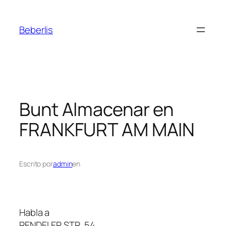
Beberlis
Bunt
Almacenar en
FRANKFURT AM MAIN
Escrito por
admin
en
Habla a
RENDELER STR. 54