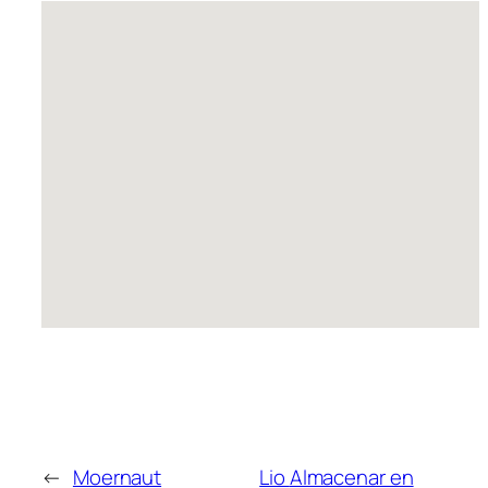
←
Moernaut
Lio
Almacenar en