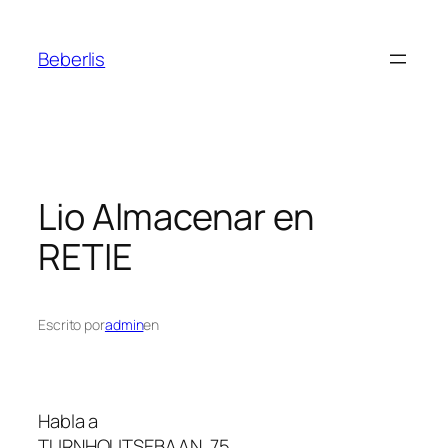
Beberlis
Lio
Almacenar en
RETIE
Escrito por
admin
en
Habla a
TURNHOUTSEBAAN, 75