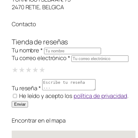
2470 RETIE, BELGICA
Contacto
Tienda de reseñas
Tu nombre *
Tu correo electrónico *
1 Star
2 Stars
3 Stars
4 Stars
5 Stars
★
★
★
★
★
★
★
★
★
★
★
★
★
★
★
Tu reseña *
He leído y acepto los
política de privacidad
.
Encontrar en el mapa