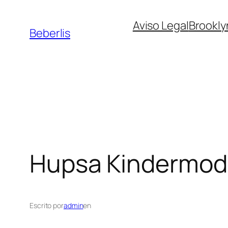
Aviso Legal
Brookly
Beberlis
Hupsa Kindermo
Escrito por
admin
en