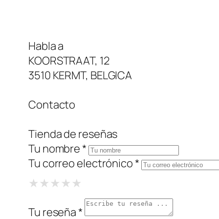
Habla a
KOORSTRAAT, 12
3510 KERMT, BELGICA
Contacto
Tienda de reseñas
Tu nombre *
Tu correo electrónico *
1 Star
2 Stars
3 Stars
4 Stars
5 Stars
★
★
★
★
★
★
★
★
★
★
★
★
★
★
★
Tu reseña *