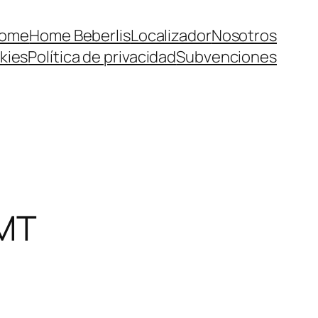
ome
Home Beberlis
Localizador
Nosotros
kies
Política de privacidad
Subvenciones
RMT