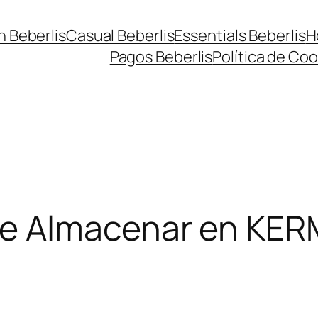
n Beberlis
Casual Beberlis
Essentials Beberlis
H
Pagos Beberlis
Política de Coo
de
Almacenar en KE