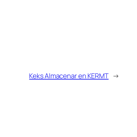
Keks
Almacenar en KERMT
→