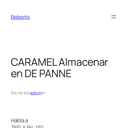
Beberlis
CARAMEL
Almacenar
en DE PANNE
Escrito por
admin
en
Habla a
ZEELAAN, 130