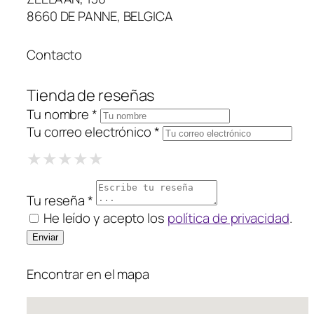
8660 DE PANNE, BELGICA
Contacto
Tienda de reseñas
Tu nombre *
Tu correo electrónico *
1 Star
2 Stars
3 Stars
4 Stars
5 Stars
★
★
★
★
★
★
★
★
★
★
★
★
★
★
★
Tu reseña *
He leído y acepto los
política de privacidad
.
Encontrar en el mapa