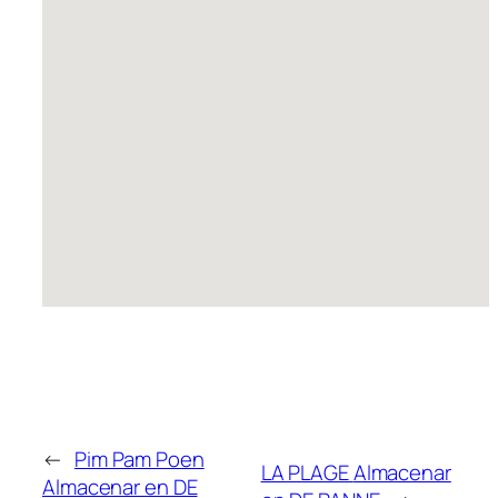
←
Pim Pam Poen
LA PLAGE
Almacenar
Almacenar en DE