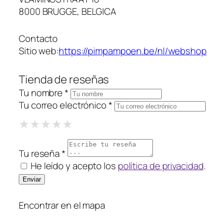
8000 BRUGGE, BELGICA
Contacto
Sitio web:
https://pimpampoen.be/nl/webshop
Tienda de reseñas
Tu nombre *
Tu correo electrónico *
1 Star
2 Stars
3 Stars
4 Stars
5 Stars
★
★
★
★
★
★
★
★
★
★
★
★
★
★
★
Tu reseña *
He leído y acepto los
política de privacidad
.
Encontrar en el mapa