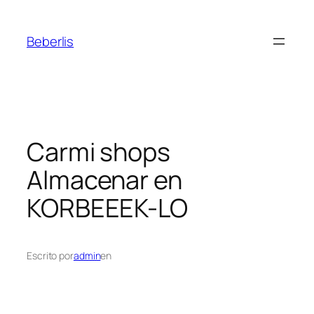
Beberlis
Carmi shops
Almacenar en
KORBEEEK-LO
Escrito por
admin
en