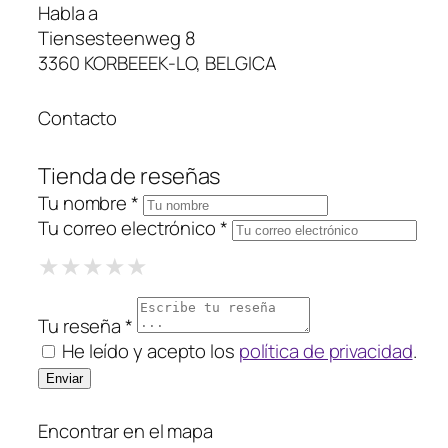
Habla a
Tiensesteenweg 8
3360 KORBEEEK-LO, BELGICA
Contacto
Tienda de reseñas
Tu nombre *
Tu correo electrónico *
1 Star
2 Stars
3 Stars
4 Stars
5 Stars
★
★
★
★
★
★
★
★
★
★
★
★
★
★
★
Tu reseña *
He leído y acepto los
política de privacidad
.
Encontrar en el mapa