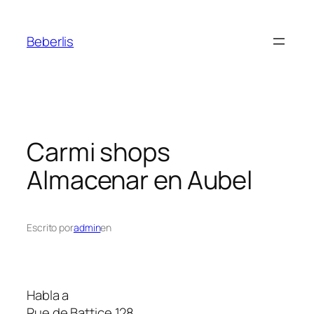
Beberlis
Carmi shops
Almacenar en Aubel
Escrito por
admin
en
Habla a
Rue de Battice 128