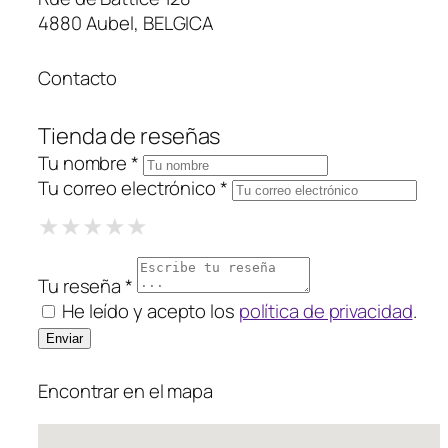
4880 Aubel, BELGICA
Contacto
Tienda de reseñas
Tu nombre *
Tu correo electrónico *
1 Star
2 Stars
3 Stars
4 Stars
5 Stars
★
★
★
★
★
★
★
★
★
★
★
★
★
★
★
Tu reseña *
He leído y acepto los
política de privacidad
.
Encontrar en el mapa