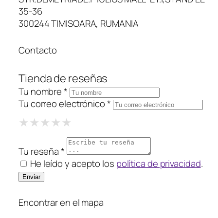
35-36
300244 TIMISOARA, RUMANIA
Contacto
Tienda de reseñas
Tu nombre *
Tu correo electrónico *
1 Star
2 Stars
3 Stars
4 Stars
5 Stars
★
★
★
★
★
★
★
★
★
★
★
★
★
★
★
Tu reseña *
He leído y acepto los
política de privacidad
.
Encontrar en el mapa