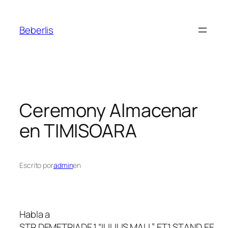
Beberlis
Ceremony
Almacenar
en TIMISOARA
Escrito por
admin
en
Habla a
STR.DEMETRIADE.1 “IULIUS MALL” ET.1,STAND EE