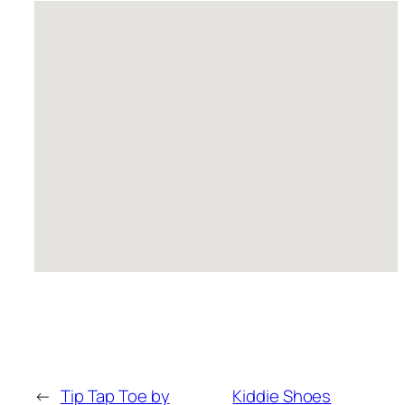
←
Tip Tap Toe by
Kiddie Shoes