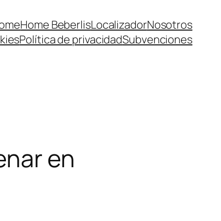
ome
Home Beberlis
Localizador
Nosotros
kies
Política de privacidad
Subvenciones
enar en