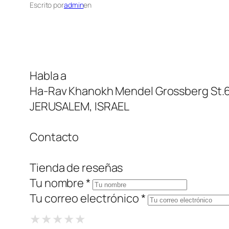
Escrito por
admin
en
Habla a
Ha-Rav Khanokh Mendel Grossberg St.
JERUSALEM, ISRAEL
Contacto
Tienda de reseñas
Tu nombre *
Tu correo electrónico *
1 Star
2 Stars
3 Stars
4 Stars
5 Stars
★
★
★
★
★
★
★
★
★
★
★
★
★
★
★