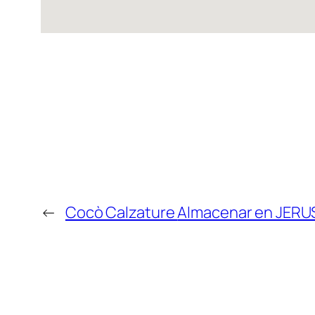
←
Cocò Calzature
Almacenar en JER