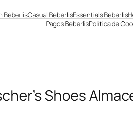
n Beberlis
Casual Beberlis
Essentials Beberlis
H
Pagos Beberlis
Política de Coo
escher’s Shoes
Almac