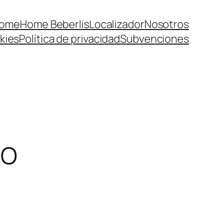
ome
Home Beberlis
Localizador
Nosotros
kies
Política de privacidad
Subvenciones
MO