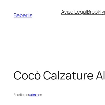
Aviso Legal
Brookly
Beberlis
Cocò Calzature
A
Escrito por
admin
en