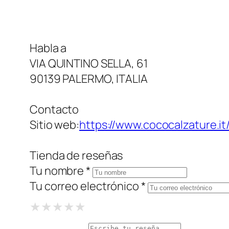
Habla a
VIA QUINTINO SELLA, 61
90139 PALERMO, ITALIA
Contacto
Sitio web:
https://www.cococalzature.it
Tienda de reseñas
Tu nombre *
Tu correo electrónico *
1 Star
2 Stars
3 Stars
4 Stars
5 Stars
★
★
★
★
★
★
★
★
★
★
★
★
★
★
★