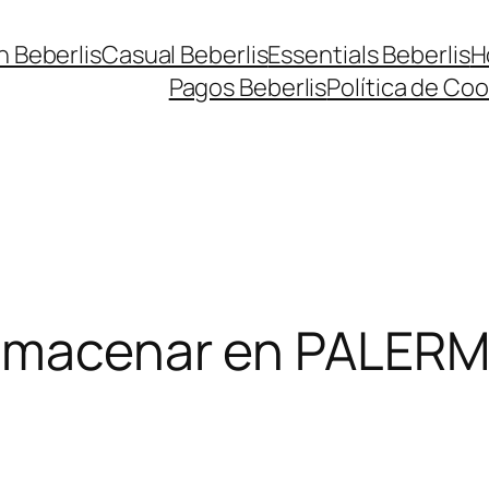
n Beberlis
Casual Beberlis
Essentials Beberlis
H
Pagos Beberlis
Política de Coo
lmacenar en PALER