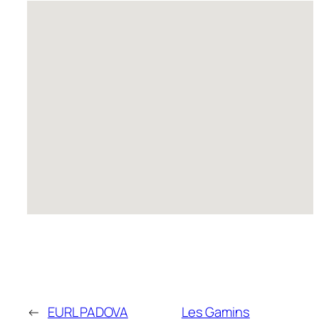
←
EURL PADOVA
Les Gamins