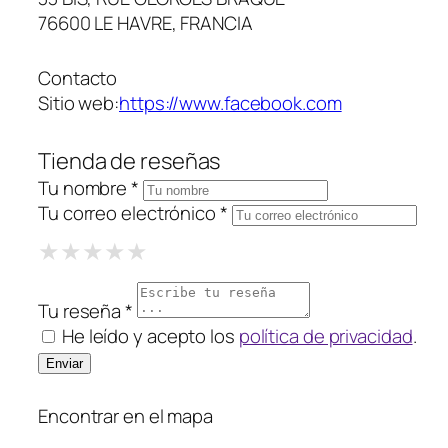
76600 LE HAVRE, FRANCIA
Contacto
Sitio web:
https://www.facebook.com
Tienda de reseñas
Tu nombre *
Tu correo electrónico *
1 Star
2 Stars
3 Stars
4 Stars
5 Stars
★
★
★
★
★
★
★
★
★
★
★
★
★
★
★
Tu reseña *
He leído y acepto los
política de privacidad
.
Encontrar en el mapa