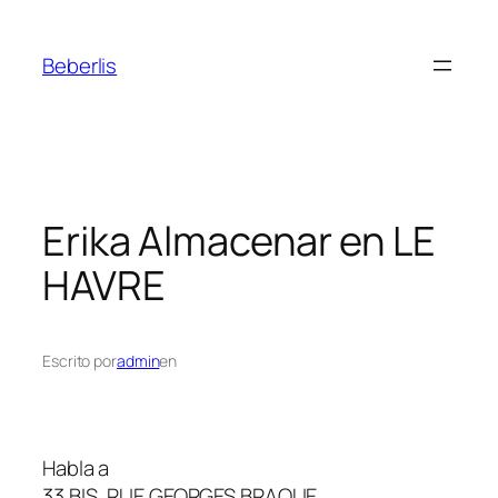
Beberlis
Erika
Almacenar en LE
HAVRE
Escrito por
admin
en
Habla a
33 BIS, RUE GEORGES BRAQUE