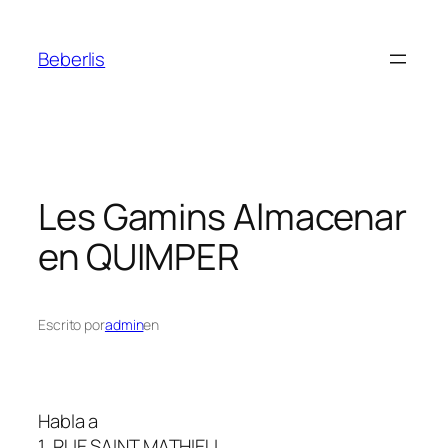
Beberlis
Les Gamins
Almacenar
en QUIMPER
Escrito por
admin
en
Habla a
1, RUE SAINT MATHIEU