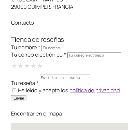
29000 QUIMPER, FRANCIA
Contacto
Tienda de reseñas
Tu nombre *
Tu correo electrónico *
1 Star
2 Stars
3 Stars
4 Stars
5 Stars
★
★
★
★
★
★
★
★
★
★
★
★
★
★
★
Tu reseña *
He leído y acepto los
política de privacidad
.
Encontrar en el mapa