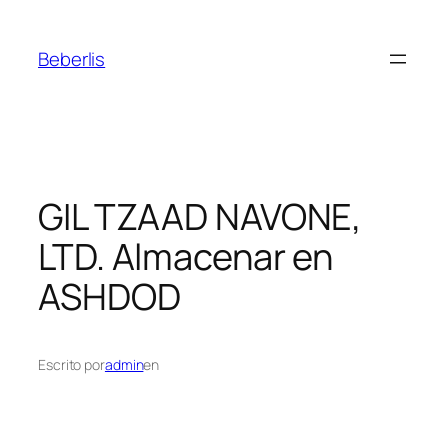
Beberlis
GIL TZAAD NAVONE,
LTD.
Almacenar en
ASHDOD
Escrito por
admin
en