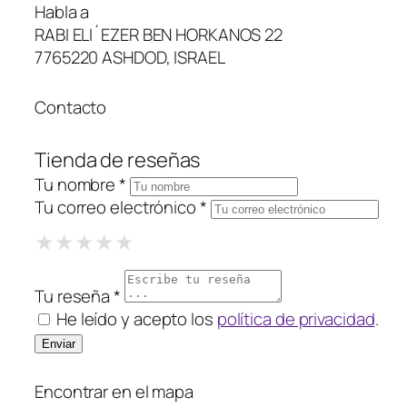
Habla a
RABI ELI´EZER BEN HORKANOS 22
7765220 ASHDOD, ISRAEL
Contacto
Tienda de reseñas
Tu nombre *
Tu correo electrónico *
1 Star
2 Stars
3 Stars
4 Stars
5 Stars
★
★
★
★
★
★
★
★
★
★
★
★
★
★
★
Tu reseña *
He leído y acepto los
política de privacidad
.
Encontrar en el mapa