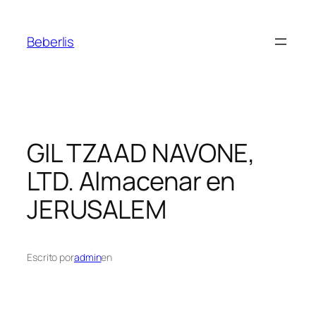
Beberlis
GIL TZAAD NAVONE,
LTD.
Almacenar en
JERUSALEM
Escrito por
admin
en