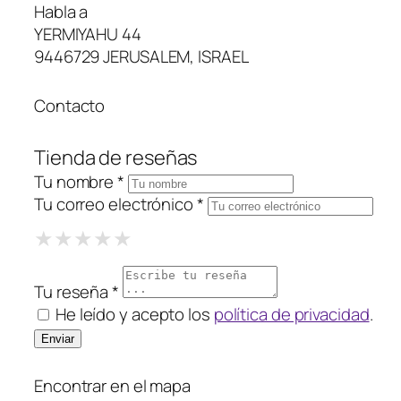
Habla a
YERMIYAHU 44
9446729 JERUSALEM, ISRAEL
Contacto
Tienda de reseñas
Tu nombre *
Tu correo electrónico *
1 Star
2 Stars
3 Stars
4 Stars
5 Stars
★
★
★
★
★
★
★
★
★
★
★
★
★
★
★
Tu reseña *
He leído y acepto los
política de privacidad
.
Encontrar en el mapa