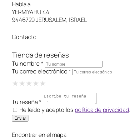
Habla a
YERMIYAHU 44
9446729 JERUSALEM, ISRAEL
Contacto
Tienda de reseñas
Tu nombre *
Tu correo electrónico *
1 Star
2 Stars
3 Stars
4 Stars
5 Stars
★
★
★
★
★
★
★
★
★
★
★
★
★
★
★
Tu reseña *
He leído y acepto los
política de privacidad
.
Encontrar en el mapa