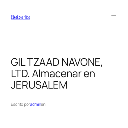
Beberlis
GIL TZAAD NAVONE,
LTD.
Almacenar en
JERUSALEM
Escrito por
admin
en