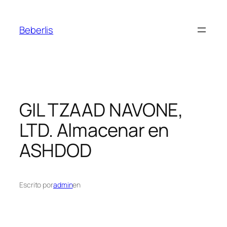
Beberlis
GIL TZAAD NAVONE,
LTD.
Almacenar en
ASHDOD
Escrito por
admin
en