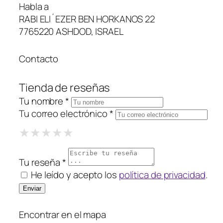
Habla a
RABI ELI´EZER BEN HORKANOS 22
7765220 ASHDOD, ISRAEL
Contacto
Tienda de reseñas
Tu nombre *
Tu correo electrónico *
1 Star
2 Stars
3 Stars
4 Stars
5 Stars
★
★
★
★
★
★
★
★
★
★
★
★
★
★
★
Tu reseña *
He leído y acepto los
política de privacidad
.
Encontrar en el mapa