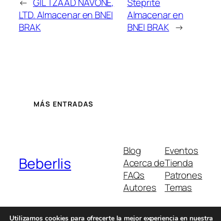
←
GIL TZAAD NAVONE,
Steprite
LTD.
Almacenar en BNEI
Almacenar en
BRAK
BNEI BRAK
→
MÁS ENTRADAS
Blog
Eventos
Beberlis
Acerca de
Tienda
FAQs
Patrones
Autores
Temas
Utilizamos cookies para ofrecerte la mejor experiencia en nuestra