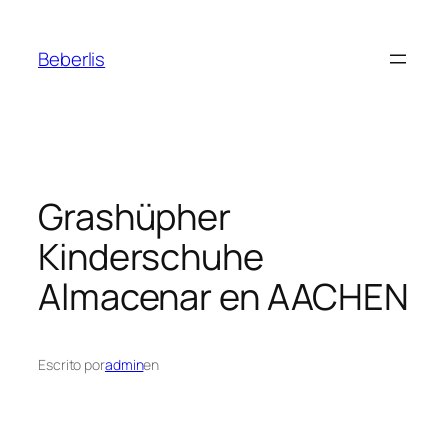
Beberlis
Grashüpher
Kinderschuhe
Almacenar en AACHEN
Escrito por
admin
en