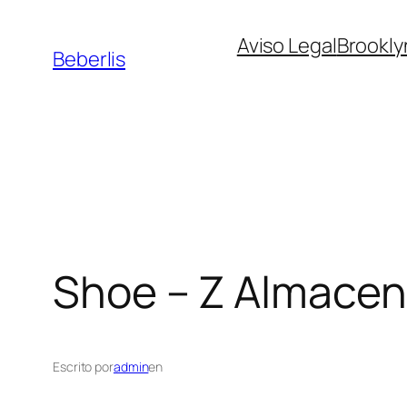
Aviso Legal
Brookly
Beberlis
Shoe – Z
Almacen
Escrito por
admin
en