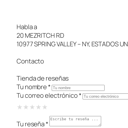
Habla a
20 MEZRITCH RD
10977 SPRING VALLEY – NY, ESTADOS U
Contacto
Tienda de reseñas
Tu nombre *
Tu correo electrónico *
1 Star
2 Stars
3 Stars
4 Stars
5 Stars
★
★
★
★
★
★
★
★
★
★
★
★
★
★
★
Tu reseña *