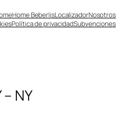
ome
Home Beberlis
Localizador
Nosotros
kies
Política de privacidad
Subvenciones
 – NY