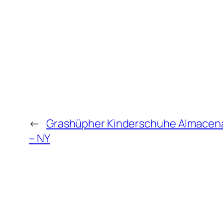
←
Grashüpher Kinderschuhe
Almacena
– NY