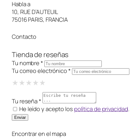
Habla a
10, RUE D’AUTEUIL
75016 PARIS, FRANCIA
Contacto
Tienda de reseñas
Tu nombre *
Tu correo electrónico *
1 Star
2 Stars
3 Stars
4 Stars
5 Stars
★
★
★
★
★
★
★
★
★
★
★
★
★
★
★
Tu reseña *
He leído y acepto los
política de privacidad
.
Encontrar en el mapa