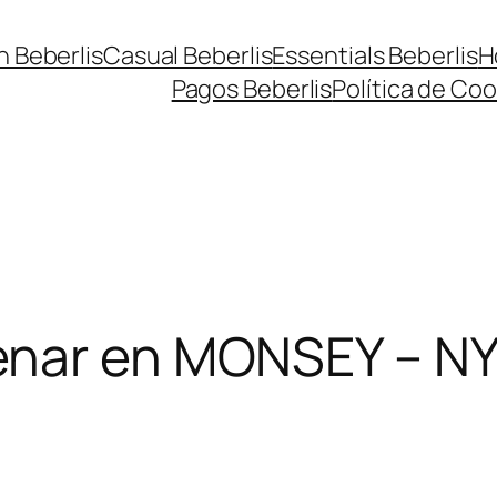
n Beberlis
Casual Beberlis
Essentials Beberlis
H
Pagos Beberlis
Política de Coo
nar en MONSEY – N