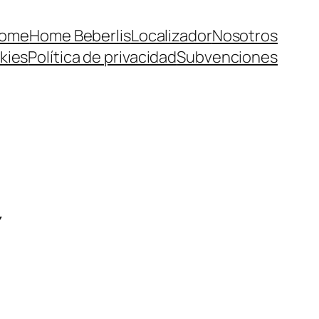
ome
Home Beberlis
Localizador
Nosotros
kies
Política de privacidad
Subvenciones
Y