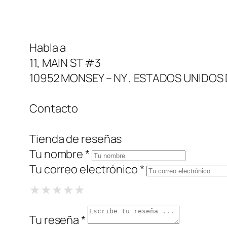
Habla a
11, MAIN ST #3
10952 MONSEY – NY , ESTADOS UNIDOS
Contacto
Tienda de reseñas
Tu nombre *
Tu correo electrónico *
1 Star
2 Stars
3 Stars
4 Stars
5 Stars
★
★
★
★
★
★
★
★
★
★
★
★
★
★
★
Tu reseña *