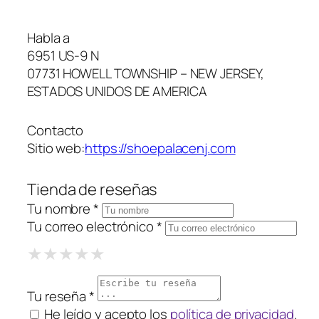
Habla a
6951 US-9 N
07731 HOWELL TOWNSHIP – NEW JERSEY,
ESTADOS UNIDOS DE AMERICA
Contacto
Sitio web:
https://shoepalacenj.com
Tienda de reseñas
Tu nombre *
Tu correo electrónico *
1 Star
2 Stars
3 Stars
4 Stars
5 Stars
★
★
★
★
★
★
★
★
★
★
★
★
★
★
★
Tu reseña *
He leído y acepto los
política de privacidad
.