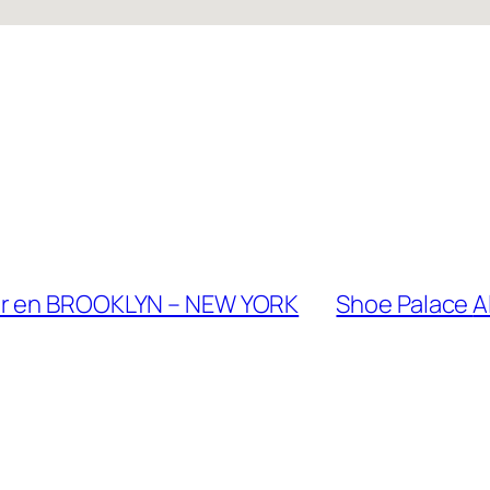
r en BROOKLYN – NEW YORK
Shoe Palace
A