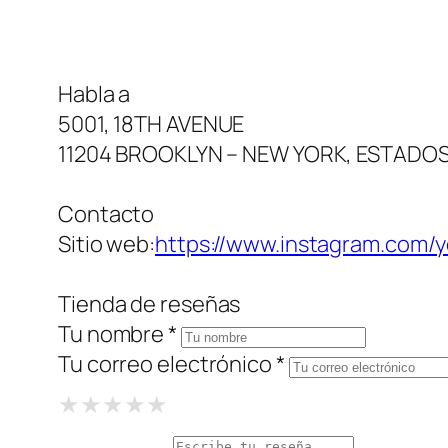
Habla a
5001, 18TH AVENUE
11204 BROOKLYN – NEW YORK, ESTADO
Contacto
Sitio web:
https://www.instagram.com/
Tienda de reseñas
Tu nombre *
Tu correo electrónico *
1 Star
2 Stars
3 Stars
4 Stars
5 Stars
★
★
★
★
★
★
★
★
★
★
★
★
★
★
★