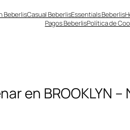
n Beberlis
Casual Beberlis
Essentials Beberlis
H
Pagos Beberlis
Política de Coo
nar en BROOKLYN –