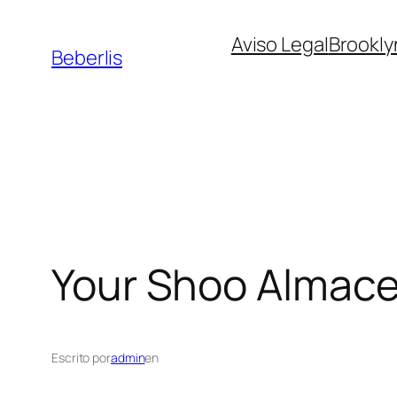
Aviso Legal
Brookly
Beberlis
Your Shoo
Almace
Escrito por
admin
en