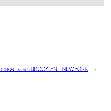
lmacenar en BROOKLYN – NEW YORK
→